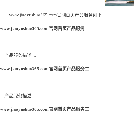
www.jiaoyushuo365.com官网首页产品服务如下：
www.jiaoyushuo365.com官网首页产品服务一
产品服务描述....
www.jiaoyushuo365.com官网首页产品服务二
产品服务描述....
www.jiaoyushuo365.com官网首页产品服务三